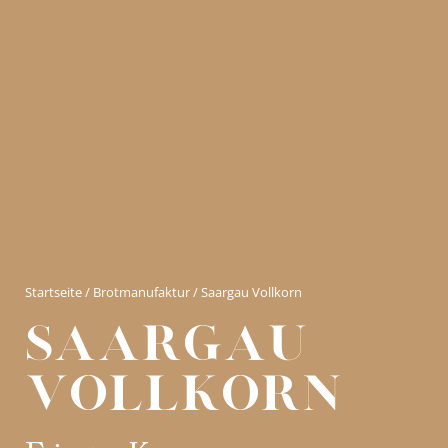
Startseite
/
Brotmanufaktur
/ Saargau Vollkorn
saargau
Vollkorn