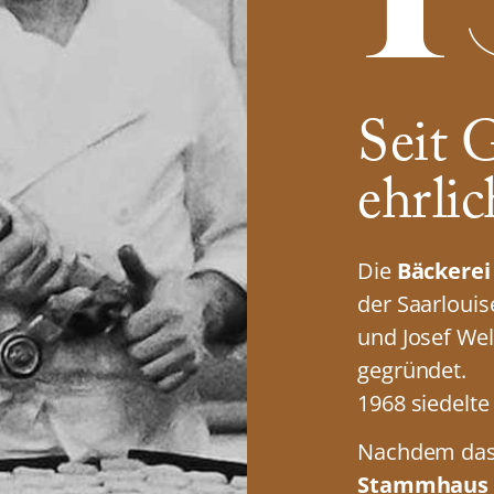
Seit 
ehrlic
Die
Bäckerei
der Saarlouis
und Josef Wel
gegründet.
1968 siedelte
Nachdem das 
Stammhaus i