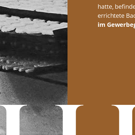
hatte, befind
errichtete B
im Gewerbeg
ll