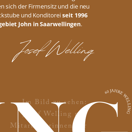
en sich der Firmensitz und die neu
ackstube und Konditorei
seit 1996
ebiet John in Saarwellingen
.
Josef Welling
60 JAHRE WELL
ing
Im Bild zu sehen:
Josef Welling mit
Mitarbeiterinnen der