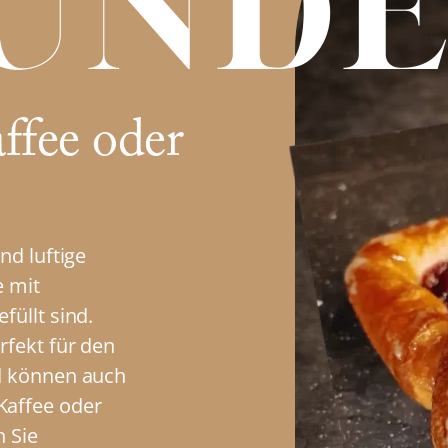
und
ffee oder
nd luftige
e mit
füllt sind.
rfekt für den
d können auch
Kaffee oder
n Sie