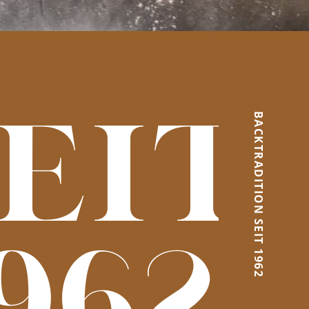
eit
BACKTRADITION SEIT 1962
962